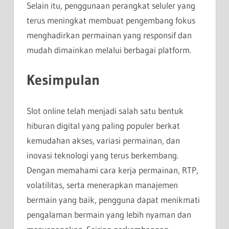
Selain itu, penggunaan perangkat seluler yang
terus meningkat membuat pengembang fokus
menghadirkan permainan yang responsif dan
mudah dimainkan melalui berbagai platform.
Kesimpulan
Slot online telah menjadi salah satu bentuk
hiburan digital yang paling populer berkat
kemudahan akses, variasi permainan, dan
inovasi teknologi yang terus berkembang.
Dengan memahami cara kerja permainan, RTP,
volatilitas, serta menerapkan manajemen
bermain yang baik, pengguna dapat menikmati
pengalaman bermain yang lebih nyaman dan