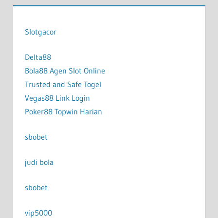
Slotgacor
Delta88
Bola88 Agen Slot Online
Trusted and Safe Togel
Vegas88 Link Login
Poker88 Topwin Harian
sbobet
judi bola
sbobet
vip5000