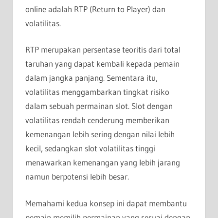
online adalah RTP (Return to Player) dan
volatilitas.
RTP merupakan persentase teoritis dari total
taruhan yang dapat kembali kepada pemain
dalam jangka panjang. Sementara itu,
volatilitas menggambarkan tingkat risiko
dalam sebuah permainan slot. Slot dengan
volatilitas rendah cenderung memberikan
kemenangan lebih sering dengan nilai lebih
kecil, sedangkan slot volatilitas tinggi
menawarkan kemenangan yang lebih jarang
namun berpotensi lebih besar.
Memahami kedua konsep ini dapat membantu
pemain memilih permainan yang sesuai dengan