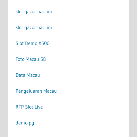
slot gacor hari ini
slot gacor hari ini
Slot Demo X500
Toto Macau 5D
Data Macau
Pengeluaran Macau
RTP Slot Live
demo pg