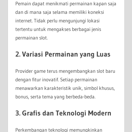
Pemain dapat menikmati permainan kapan saja
dan di mana saja selama memiliki koneksi
internet. Tidak perlu mengunjungi lokasi
tertentu untuk mengakses berbagai jenis
permainan slot.
2. Variasi Permainan yang Luas
Provider game terus mengembangkan slot baru
dengan fitur inovatif. Setiap permainan
menawarkan karakteristik unik, simbol khusus,
bonus, serta tema yang berbeda-beda.
3. Grafis dan Teknologi Modern
Perkembangan teknologi memungkinkan