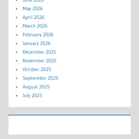
May 2026
April 2026
March 2026
February 2026
January 2026
December 2025
November 2025
October 2025
September 2025
August 2025
July 2025