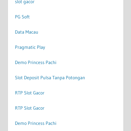
slot gacor
PG Soft
Data Macau
Pragmatic Play
Demo Princess Pachi
Slot Deposit Pulsa Tanpa Potongan
RTP Slot Gacor
RTP Slot Gacor
Demo Princess Pachi