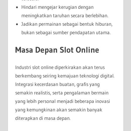
Hindari mengejar kerugian dengan
meningkatkan taruhan secara berlebihan.
Jadikan permainan sebagai bentuk hiburan,
bukan sebagai sumber pendapatan utama.
Masa Depan Slot Online
Industri slot online diperkirakan akan terus
berkembang seiring kemajuan teknologi digital.
Integrasi kecerdasan buatan, grafis yang
semakin realistis, serta pengalaman bermain
yang lebih personal menjadi beberapa inovasi
yang kemungkinan akan semakin banyak
diterapkan di masa depan.