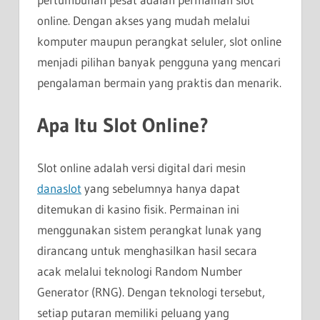
online. Dengan akses yang mudah melalui
komputer maupun perangkat seluler, slot online
menjadi pilihan banyak pengguna yang mencari
pengalaman bermain yang praktis dan menarik.
Apa Itu Slot Online?
Slot online adalah versi digital dari mesin
danaslot
yang sebelumnya hanya dapat
ditemukan di kasino fisik. Permainan ini
menggunakan sistem perangkat lunak yang
dirancang untuk menghasilkan hasil secara
acak melalui teknologi Random Number
Generator (RNG). Dengan teknologi tersebut,
setiap putaran memiliki peluang yang