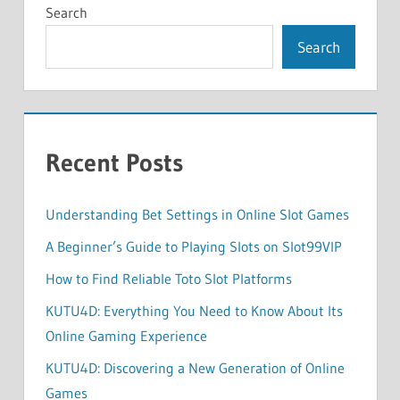
Search
Search
Recent Posts
Understanding Bet Settings in Online Slot Games
A Beginner’s Guide to Playing Slots on Slot99VIP
How to Find Reliable Toto Slot Platforms
KUTU4D: Everything You Need to Know About Its
Online Gaming Experience
KUTU4D: Discovering a New Generation of Online
Games