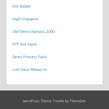
link sbobet
togel singapore
Slot Demo Olympus 1000
RTP Slot Gacor
Demo Princess Pachi
Link Gacor Malam Ini
WordPress Theme: Treville by ThemeZee.