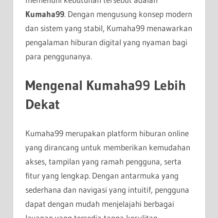
Kumaha99
. Dengan mengusung konsep modern
dan sistem yang stabil, Kumaha99 menawarkan
pengalaman hiburan digital yang nyaman bagi
para penggunanya.
Mengenal Kumaha99 Lebih
Dekat
Kumaha99 merupakan platform hiburan online
yang dirancang untuk memberikan kemudahan
akses, tampilan yang ramah pengguna, serta
fitur yang lengkap. Dengan antarmuka yang
sederhana dan navigasi yang intuitif, pengguna
dapat dengan mudah menjelajahi berbagai
layanan yang tersedia tanpa kesulitan.