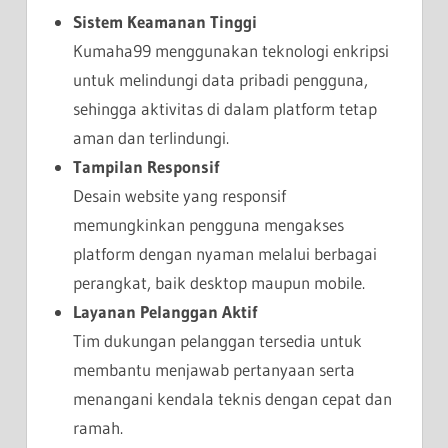
Sistem Keamanan Tinggi
Kumaha99 menggunakan teknologi enkripsi
untuk melindungi data pribadi pengguna,
sehingga aktivitas di dalam platform tetap
aman dan terlindungi.
Tampilan Responsif
Desain website yang responsif
memungkinkan pengguna mengakses
platform dengan nyaman melalui berbagai
perangkat, baik desktop maupun mobile.
Layanan Pelanggan Aktif
Tim dukungan pelanggan tersedia untuk
membantu menjawab pertanyaan serta
menangani kendala teknis dengan cepat dan
ramah.