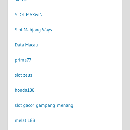
SLOT MAXWIN
Slot Mahjong Ways
Data Macau
prima77
slot zeus
honda138
slot gacor gampang menang
melati188