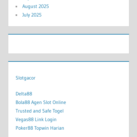
August 2025
July 2025
Slotgacor
Delta88
Bola88 Agen Slot Online
Trusted and Safe Togel
Vegas88 Link Login
Poker88 Topwin Harian